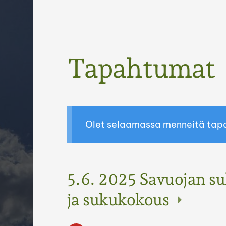
Haku
Tapahtumat
e
Olet selaamassa menneitä tap
5.6. 2025 Savuojan s
ja sukukokous