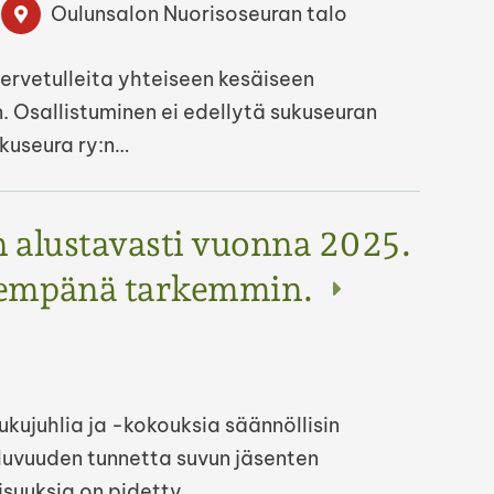
Oulunsalon Nuorisoseuran talo
tervetulleita yhteiseen kesäiseen
Osallistuminen ei edellytä sukuseuran
kuseura ry:n…
 alustavasti vuonna 2025.
hempänä tarkemmin.
ukujuhlia ja -kokouksia säännöllisin
luvuuden tunnetta suvun jäsenten
isuuksia on pidetty…