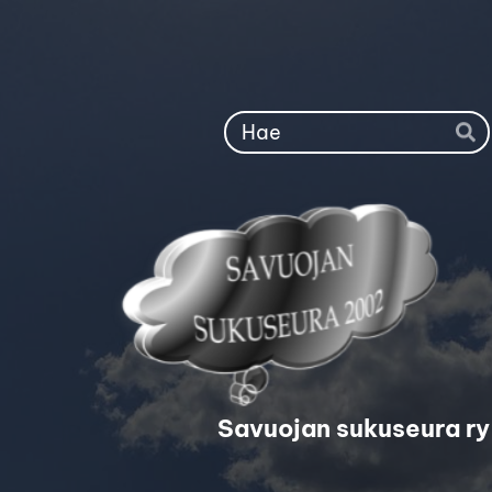
Siirry
sivun
sisältöön
Ha
Savuojan sukuseura ry