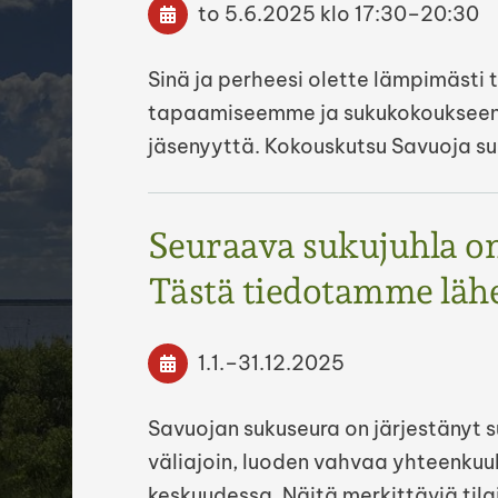
to 5.6.2025
klo 17:30
–
20:30
Sinä ja perheesi olette lämpimästi 
tapaamiseemme ja sukukokoukseen. 
jäsenyyttä. Kokouskutsu Savuoja su
Seuraava sukujuhla on
Tästä tiedotamme lä
1.1.
–
31.12.2025
Savuojan sukuseura on järjestänyt s
väliajoin, luoden vahvaa yhteenkuu
keskuudessa. Näitä merkittäviä tila