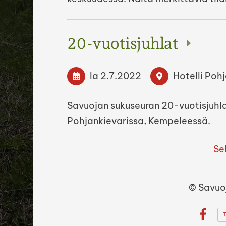
20-vuotisjuhlat
la 2.7.2022
Hotelli Poh
Savuojan sukuseuran 20-vuotisjuhlat
Pohjankievarissa, Kempeleessä.
Se
©
Savuo
T